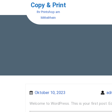
Skip
Copy & Print
to
Ihr Printshop am
content
Mittelrhein
Oktober 10, 2023
Oktober 10, 2023
ad
Welcome to WordPress. This is your first post. Edit